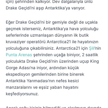
için) şehrinden kalkıyor. Dev dalgalarıyla ünlü
Drake Geçidi’ni aşıp Antarktika’ya varıyor.
Eğer Drake Geçidi’ni bir gemiyle değil de uçakla
geçmek isterseniz, Antarktika’ya hava yolculuğu
seferlerinde uzmanlaşan dünyanın ilk butik
kruvaziyer operatörü Antarctica21 ile hayatınızın
yolculuğuna çıkabilirsiniz. Antarctica21 için
Şili
‘nin
Punta Arenas
şehrinden uçağa biniyor, 2 saatlik
yolculukta Drake Geçidi’nin üzerinden uçup King
Gorge Adası’na iniyor, ardından küçük
ekspedisyon gemilerinden birine binerek
Antarktika Yarımadası’nın nefes kesici
manzaralarını ve eşsiz yaban hayatını
keşfediyorsunuz.
Ancak çoğu kişinin bilmediği ve alışılmışın dışında