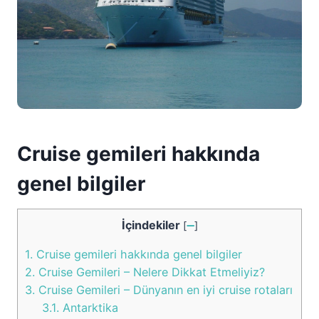
Cruise gemileri hakkında
genel bilgiler
İçindekiler
[
➖
]
1.
Cruise gemileri hakkında genel bilgiler
2.
Cruise Gemileri – Nelere Dikkat Etmeliyiz?
3.
Cruise Gemileri – Dünyanın en iyi cruise rotaları
3.1.
Antarktika