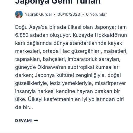
Japonya Gemi Turları
Yaprak Gürdal
06/10/2023
0 Yorumlar
Doğu Asya’da bir ada ülkesi olan Japonya; tam
6.852 adadan oluşuyor. Kuzeyde Hokkaidō’nun
karlı dağlarında dünya standartlarında kayak
merkezleri, ortada Hac güzergâhları, mabetleri,
tapınakları, bahçeleri, imparatorluk sarayları,
güneyde Okinawa’nın subtropikal kumsalları
derken; Japonya kültürel zenginliğiyle, doğal
güzellikleriyle, leziz yemekleriyle, misafirperver
insanıyla herkesi kendine hayran bırakan bir
ülke. Ülkeyi keşfetmenin en iyi yollarından biri
de bir…
JAPONYA
DEVAMI
CRUISE
TURU