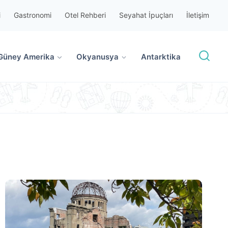
i
Gastronomi
Otel Rehberi
Seyahat İpuçları
İletişim
Güney Amerika
Okyanusya
Antarktika