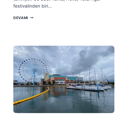
festivalinden biri…
KARATSU
DEVAMI
GEZI
REHBERI