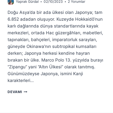
Yaprak Gürdal
02/10/2023
2 Yorumlar
Doğu Asya’da bir ada ülkesi olan Japonya; tam
6.852 adadan oluşuyor. Kuzeyde Hokkaidō’nun
karlı dağlarında dünya standartlarında kayak
merkezleri, ortada Hac güzergâhları, mabetleri,
tapınakları, bahçeleri, imparatorluk sarayları,
güneyde Okinawa’nın subtropikal kumsalları
derken; Japonya herkesi kendine hayran
bırakan bir ülke. Marco Polo 13. yüzyılda burayı
“Zipangu” yani “Altın Ülkesi” olarak tanıtmış.
Günümüzdeyse Japonya, ismini Kanji
karakterleri…
JAPONYA
DEVAMI
GEZI
REHBERI