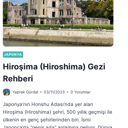
JAPONYA
Hiroşima (Hiroshima) Gezi
Rehberi
Yaprak Gürdal
03/11/2023
0 Yorumlar
Japonya’nın Honshu Adası’nda yer alan
Hiroşima (Hiroshima) şehri, 500 yıllık geçmişi ile
ülkenin en genç şehirlerinden biri. İsmi
Japonca’da “geniş ada” anlamına geliyor. Dünya