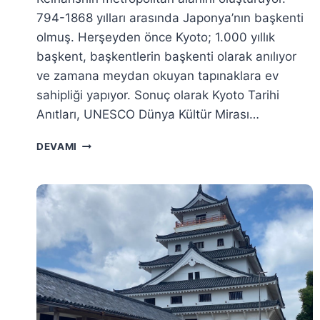
794-1868 yılları arasında Japonya’nın başkenti
olmuş. Herşeyden önce Kyoto; 1.000 yıllık
başkent, başkentlerin başkenti olarak anılıyor
ve zamana meydan okuyan tapınaklara ev
sahipliği yapıyor. Sonuç olarak Kyoto Tarihi
Anıtları, UNESCO Dünya Kültür Mirası…
KYOTO
DEVAMI
GEZI
REHBERI
–
1.000
YILLIK
BAŞKENT