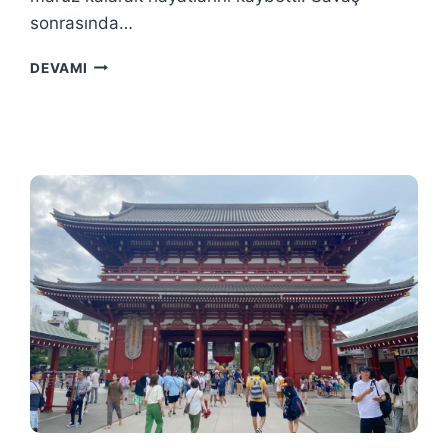
sonrasında…
NAGASAKI
DEVAMI
GEZI
REHBERI