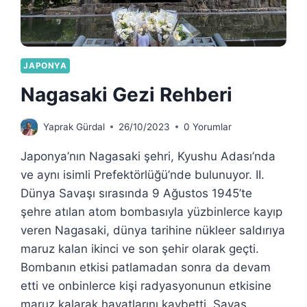
JAPONYA
Nagasaki Gezi Rehberi
Yaprak Gürdal
26/10/2023
0 Yorumlar
Japonya’nın Nagasaki şehri, Kyushu Adası’nda
ve aynı isimli Prefektörlüğü’nde bulunuyor. II.
Dünya Savaşı sırasında 9 Ağustos 1945’te
şehre atılan atom bombasıyla yüzbinlerce kayıp
veren Nagasaki, dünya tarihine nükleer saldırıya
maruz kalan ikinci ve son şehir olarak geçti.
Bombanın etkisi patlamadan sonra da devam
etti ve onbinlerce kişi radyasyonunun etkisine
maruz kalarak hayatlarını kaybetti. Savaş