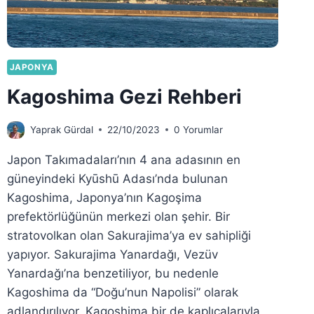
JAPONYA
Kagoshima Gezi Rehberi
Yaprak Gürdal
22/10/2023
0 Yorumlar
Japon Takımadaları’nın 4 ana adasının en
güneyindeki Kyūshū Adası’nda bulunan
Kagoshima, Japonya’nın Kagoşima
prefektörlüğünün merkezi olan şehir. Bir
stratovolkan olan Sakurajima’ya ev sahipliği
yapıyor. Sakurajima Yanardağı, Vezüv
Yanardağı’na benzetiliyor, bu nedenle
Kagoshima da “Doğu’nun Napolisi” olarak
adlandırılıyor. Kagoshima bir de kaplıcalarıyla