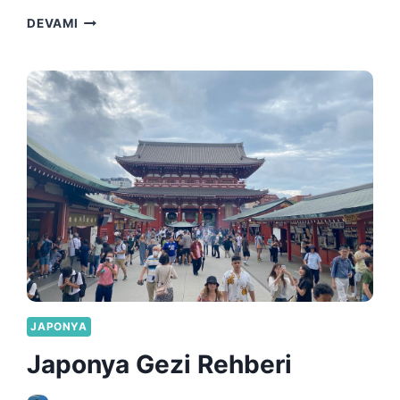
TOKYO
DEVAMI
GEZI
REHBERI
–
JAPONYA’NIN
BAŞKENTI
JAPONYA
Japonya Gezi Rehberi