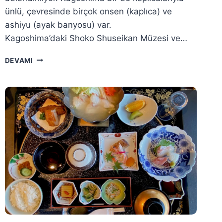
ünlü, çevresinde birçok onsen (kaplıca) ve
ashiyu (ayak banyosu) var.
Kagoshima’daki Shoko Shuseikan Müzesi ve…
KAGOSHIMA
DEVAMI
GEZI
REHBERI