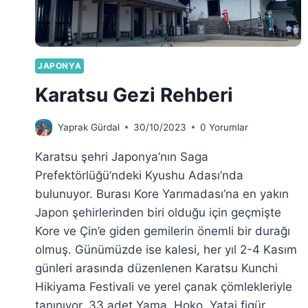
JAPONYA
Karatsu Gezi Rehberi
Yaprak Gürdal
30/10/2023
0 Yorumlar
Karatsu şehri Japonya’nın Saga
Prefektörlüğü’ndeki Kyushu Adası’nda
bulunuyor. Burası Kore Yarımadası’na en yakın
Japon şehirlerinden biri olduğu için geçmişte
Kore ve Çin’e giden gemilerin önemli bir durağı
olmuş. Günümüzde ise kalesi, her yıl 2-4 Kasım
günleri arasında düzenlenen Karatsu Kunchi
Hikiyama Festivali ve yerel çanak çömlekleriyle
tanınıyor. 33 adet Yama, Hoko, Yatai figür