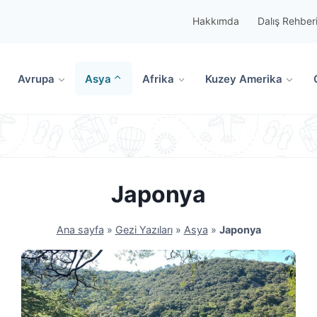
Hakkımda
Dalış Rehber
Avrupa
Asya
Afrika
Kuzey Amerika
Japonya
Ana sayfa
»
Gezi Yazıları
»
Asya
»
Japonya