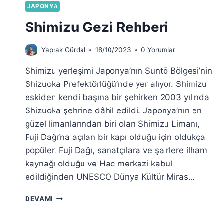
JAPONYA
Shimizu Gezi Rehberi
Yaprak Gürdal
18/10/2023
0 Yorumlar
Shimizu yerleşimi Japonya’nın Suntō Bölgesi’nin
Shizuoka Prefektörlüğü’nde yer alıyor. Shimizu
eskiden kendi başına bir şehirken 2003 yılında
Shizuoka şehrine dâhil edildi. Japonya’nın en
güzel limanlarından biri olan Shimizu Limanı,
Fuji Dağı’na açılan bir kapı olduğu için oldukça
popüler. Fuji Dağı, sanatçılara ve şairlere ilham
kaynağı olduğu ve Hac merkezi kabul
edildiğinden UNESCO Dünya Kültür Miras…
SHIMIZU
DEVAMI
GEZI
REHBERI