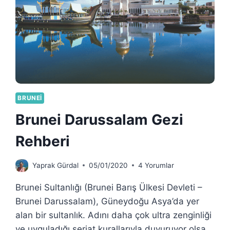
BRUNEI
Brunei Darussalam Gezi
Rehberi
Yaprak Gürdal
05/01/2020
4 Yorumlar
Brunei Sultanlığı (Brunei Barış Ülkesi Devleti –
Brunei Darussalam), Güneydoğu Asya’da yer
alan bir sultanlık. Adını daha çok ultra zenginliği
ve uyguladığı şeriat kurallarıyla duyuruyor olsa