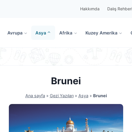
Hakkımda
Dalış Rehber
Avrupa
Asya
Afrika
Kuzey Amerika
Brunei
Ana sayfa
»
Gezi Yazıları
»
Asya
»
Brunei