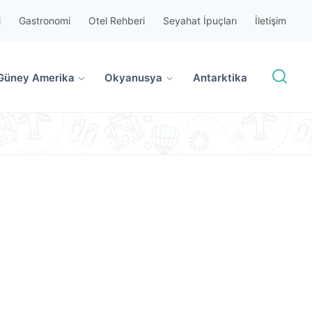
i
Gastronomi
Otel Rehberi
Seyahat İpuçları
İletişim
Güney Amerika
Okyanusya
Antarktika