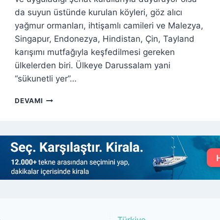
da suyun üstünde kurulan köyleri, göz alıcı
yağmur ormanları, ihtişamlı camileri ve Malezya,
Singapur, Endonezya, Hindistan, Çin, Tayland
karışımı mutfağıyla keşfedilmesi gereken
ülkelerden biri. Ülkeye Darussalam yani
“sükunetli yer”…
BRUNEI
DEVAMI
DARUSSALAM
GEZI
REHBERI