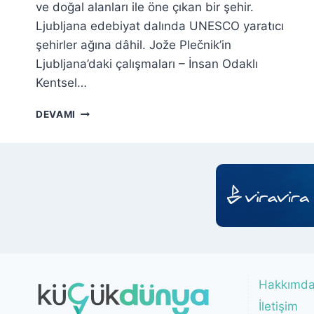
ve doğal alanları ile öne çıkan bir şehir.
Ljubljana edebiyat dalında UNESCO yaratıcı
şehirler ağına dâhil. Jože Plečnik’in
Ljubljana’daki çalışmaları – İnsan Odaklı
Kentsel…
LJUBLJANA
DEVAMI
GEZI
REHBERI
Hakkımd
İletişim