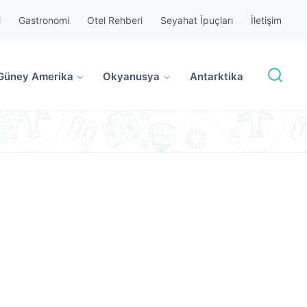
i
Gastronomi
Otel Rehberi
Seyahat İpuçları
İletişim
Güney Amerika
Okyanusya
Antarktika