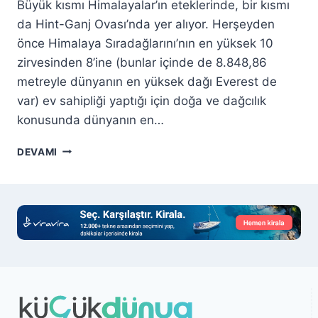
Büyük kısmı Himalayalar’ın eteklerinde, bir kısmı
da Hint-Ganj Ovası’nda yer alıyor. Herşeyden
önce Himalaya Sıradağlarını’nın en yüksek 10
zirvesinden 8’ine (bunlar içinde de 8.848,86
metreyle dünyanın en yüksek dağı Everest de
var) ev sahipliği yaptığı için doğa ve dağcılık
konusunda dünyanın en…
NEPAL
DEVAMI
GEZI
REHBERI
–
DÜNYANIN
ÇATISI