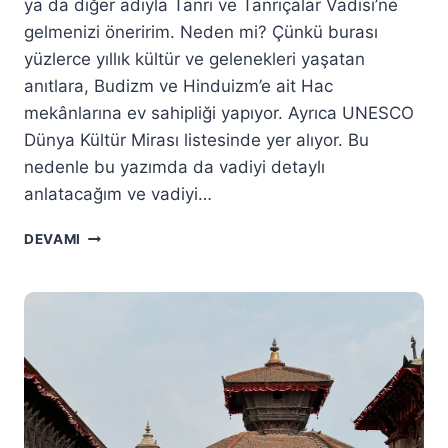
ya da diğer adıyla Tanrı ve Tanrıçalar Vadisi’ne
gelmenizi öneririm. Neden mi? Çünkü burası
yüzlerce yıllık kültür ve gelenekleri yaşatan
anıtlara, Budizm ve Hinduizm’e ait Hac
mekânlarına ev sahipliği yapıyor. Ayrıca UNESCO
Dünya Kültür Mirası listesinde yer alıyor. Bu
nedenle bu yazımda da vadiyi detaylı
anlatacağım ve vadiyi…
PATAN
DEVAMI
(LALITPUR)
GEZI
REHBERI