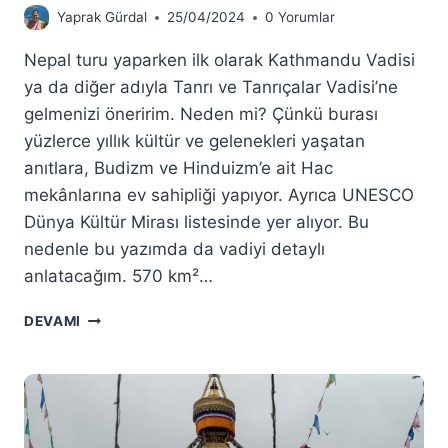
Yaprak Gürdal
25/04/2024
0 Yorumlar
Nepal turu yaparken ilk olarak Kathmandu Vadisi
ya da diğer adıyla Tanrı ve Tanrıçalar Vadisi’ne
gelmenizi öneririm. Neden mi? Çünkü burası
yüzlerce yıllık kültür ve gelenekleri yaşatan
anıtlara, Budizm ve Hinduizm’e ait Hac
mekânlarına ev sahipliği yapıyor. Ayrıca UNESCO
Dünya Kültür Mirası listesinde yer alıyor. Bu
nedenle bu yazımda da vadiyi detaylı
anlatacağım. 570 km²…
KATHMANDU
DEVAMI
VADISI
GEZI
REHBERI