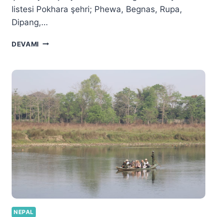
listesi Pokhara şehri; Phewa, Begnas, Rupa,
Dipang,…
POKHARA
DEVAMI
GEZI
REHBERI
NEPAL