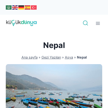
Skip
to
content
Nepal
Ana sayfa
»
Gezi Yazıları
»
Asya
»
Nepal