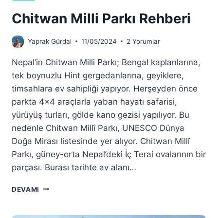
Chitwan Milli Parkı Rehberi
Yaprak Gürdal
11/05/2024
2 Yorumlar
Nepal’in Chitwan Milli Parkı; Bengal kaplanlarına,
tek boynuzlu Hint gergedanlarına, geyiklere,
timsahlara ev sahipliği yapıyor. Herşeyden önce
parkta 4×4 araçlarla yaban hayatı safarisi,
yürüyüş turları, gölde kano gezisi yapılıyor. Bu
nedenle Chitwan Millî Parkı, UNESCO Dünya
Doğa Mirası listesinde yer alıyor. Chitwan Millî
Parkı, güney-orta Nepal’deki İç Terai ovalarının bir
parçası. Burası tarihte av alanı…
CHITWAN
DEVAMI
MILLI
PARKI
REHBERI