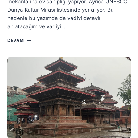
mekânlarına ev sahipliği yapıyor. Ayrıca UNESCO
Dünya Kültür Mirası listesinde yer alıyor. Bu
nedenle bu yazımda da vadiyi detaylı
anlatacağım ve vadiyi…
BHAKTAPUR
DEVAMI
(BHĀDGAON)
GEZI
REHBERI