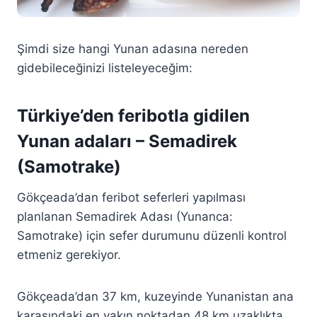
Şimdi size hangi Yunan adasına nereden
gidebileceğinizi listeleyeceğim:
Türkiye’den feribotla gidilen
Yunan adaları – Semadirek
(Samotrake)
Gökçeada’dan feribot seferleri yapılması
planlanan Semadirek Adası (Yunanca:
Samotrake) için sefer durumunu düzenli kontrol
etmeniz gerekiyor.
Gökçeada’dan 37 km, kuzeyinde Yunanistan ana
karasındaki en yakın noktadan 48 km uzaklıkta