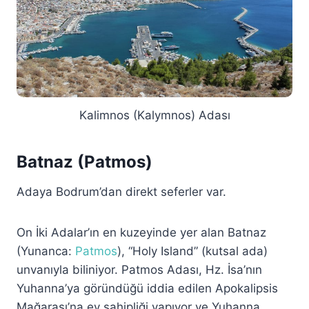
Kalimnos (Kalymnos) Adası
Batnaz (Patmos)
Adaya Bodrum’dan direkt seferler var.
On İki Adalar’ın en kuzeyinde yer alan Batnaz
(Yunanca:
Patmos
), “Holy Island” (kutsal ada)
unvanıyla biliniyor. Patmos Adası, Hz. İsa’nın
Yuhanna’ya göründüğü iddia edilen Apokalipsis
Mağarası’na ev sahipliği yapıyor ve Yuhanna