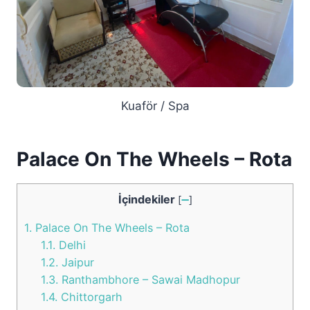
Kuaför / Spa
Palace On The Wheels – Rota
İçindekiler
[
➖
]
1.
Palace On The Wheels – Rota
1.1.
Delhi
1.2.
Jaipur
1.3.
Ranthambhore – Sawai Madhopur
1.4.
Chittorgarh