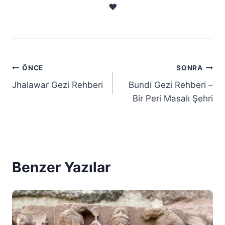
❤️
Yazı
ÖNCE
SONRA
Jhalawar Gezi Rehberi
Bundi Gezi Rehberi –
gezinmesi
Bir Peri Masalı Şehri
Benzer Yazılar