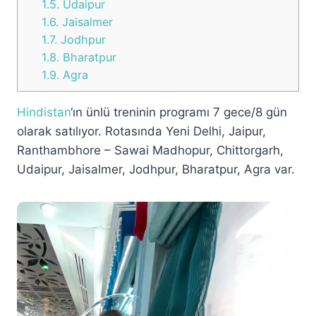
1.5.
Udaipur
1.6.
Jaisalmer
1.7.
Jodhpur
1.8.
Bharatpur
1.9.
Agra
Hindistan
‘ın ünlü treninin programı 7 gece/8 gün
olarak satılıyor. Rotasında Yeni Delhi, Jaipur,
Ranthambhore – Sawai Madhopur, Chittorgarh,
Udaipur, Jaisalmer, Jodhpur, Bharatpur, Agra var.