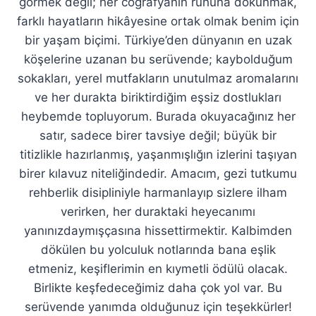
görmek değil; her coğrafyanın ruhuna dokunmak,
farklı hayatların hikâyesine ortak olmak benim için
bir yaşam biçimi. Türkiye’den dünyanın en uzak
köşelerine uzanan bu serüvende; kaybolduğum
sokakları, yerel mutfakların unutulmaz aromalarını
ve her durakta biriktirdiğim eşsiz dostlukları
heybemde topluyorum. Burada okuyacağınız her
satır, sadece birer tavsiye değil; büyük bir
titizlikle hazırlanmış, yaşanmışlığın izlerini taşıyan
birer kılavuz niteliğindedir. Amacım, gezi tutkumu
rehberlik disipliniyle harmanlayıp sizlere ilham
verirken, her duraktaki heyecanımı
yanınızdaymışçasına hissettirmektir. Kalbimden
dökülen bu yolculuk notlarında bana eşlik
etmeniz, keşiflerimin en kıymetli ödülü olacak.
Birlikte keşfedeceğimiz daha çok yol var. Bu
serüvende yanımda olduğunuz için teşekkürler!