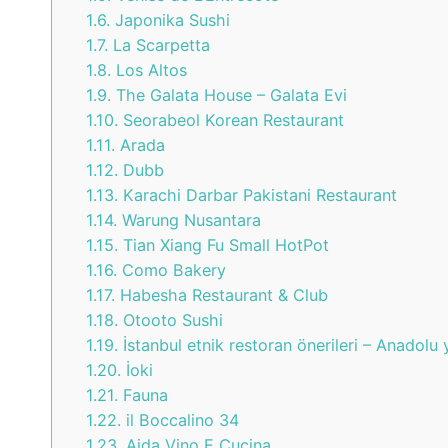
1.6.
Japonika Sushi
1.7.
La Scarpetta
1.8.
Los Altos
1.9.
The Galata House – Galata Evi
1.10.
Seorabeol Korean Restaurant
1.11.
Arada
1.12.
Dubb
1.13.
Karachi Darbar Pakistani Restaurant
1.14.
Warung Nusantara
1.15.
Tian Xiang Fu Small HotPot
1.16.
Como Bakery
1.17.
Habesha Restaurant & Club
1.18.
Otooto Sushi
1.19.
İstanbul etnik restoran önerileri – Anadolu 
1.20.
İoki
1.21.
Fauna
1.22.
il Boccalino 34
1.23.
Aida Vino E Cucina