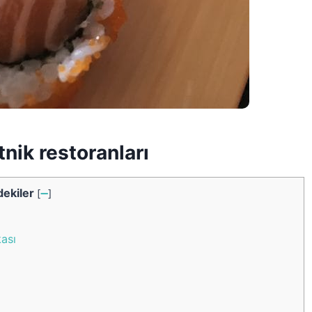
tnik restoranları
dekiler
[
➖
]
kası