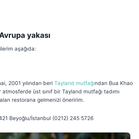
– Avrupa yakası
lerim aşağıda:
hai, 2001 yılından beri
Tayland mutfağı
ndan Bua Khao
ir atmosferde üst sınıf bir Tayland mutfağı tadımı
lan restorana gelmenizi öneririm.
4421 Beyoğlu/İstanbul (0212) 245 5726