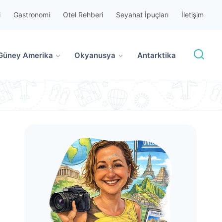
i
Gastronomi
Otel Rehberi
Seyahat İpuçları
İletişim
Güney Amerika
Okyanusya
Antarktika