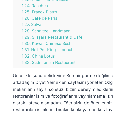
1.24.
Ranchero
1.25.
Franck Bistro
1.26.
Café de Paris
1.27.
Salva
1.28.
Schnitzel Landmann
1.29.
Sılaşara Restaurant & Cafe
1.30.
Kawaii Chinese Sushi
1.31.
Hot Pot King İstanbul
1.32.
China Lotus
1.33.
Sudi Iranian Restaurant
Öncelikle şunu belirteyim: Ben bir gurme değilim
arkadaşım Diyet Yemekleri sayfasını yöneten Özgür 
mekânların sayısı sonsuz, bizim deneyimlediklerimiz
restoranlar isim ve fotoğraflarını yayınlamama izin
olarak listeye alamadım. Eğer sizin de önerilerini
restoranları isimlerini bırakın ki okuyan herkes fa