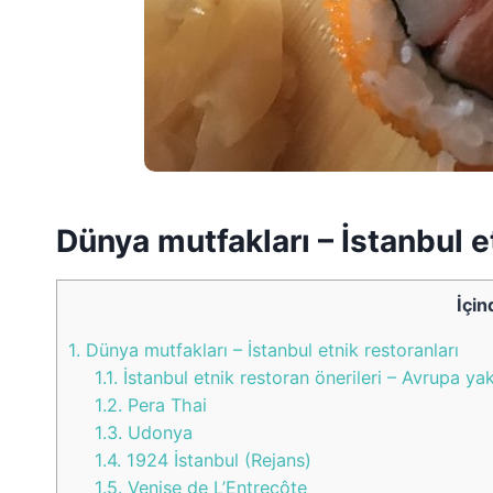
Dünya mutfakları – İstanbul e
İçin
1.
Dünya mutfakları – İstanbul etnik restoranları
1.1.
İstanbul etnik restoran önerileri – Avrupa ya
1.2.
Pera Thai
1.3.
Udonya
1.4.
1924 İstanbul (Rejans)
1.5.
Venise de L’Entrecôte