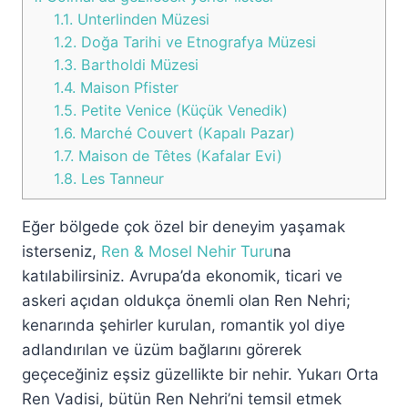
1.1.
Unterlinden Müzesi
1.2.
Doğa Tarihi ve Etnografya Müzesi
1.3.
Bartholdi Müzesi
1.4.
Maison Pfister
1.5.
Petite Venice (Küçük Venedik)
1.6.
Marché Couvert (Kapalı Pazar)
1.7.
Maison de Têtes (Kafalar Evi)
1.8.
Les Tanneur
Eğer bölgede çok özel bir deneyim yaşamak
isterseniz,
Ren & Mosel Nehir Turu
na
katılabilirsiniz. Avrupa’da ekonomik, ticari ve
askeri açıdan oldukça önemli olan Ren Nehri;
kenarında şehirler kurulan, romantik yol diye
adlandırılan ve üzüm bağlarını görerek
geçeceğiniz eşsiz güzellikte bir nehir. Yukarı Orta
Ren Vadisi, bütün Ren Nehri’ni temsil etmek