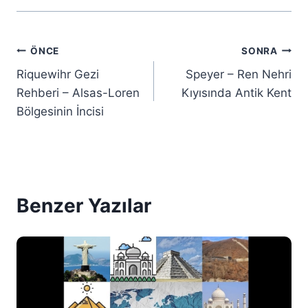
Yazı
ÖNCE
SONRA
Riquewihr Gezi
Speyer – Ren Nehri
gezinmesi
Rehberi – Alsas-Loren
Kıyısında Antik Kent
Bölgesinin İncisi
Benzer Yazılar