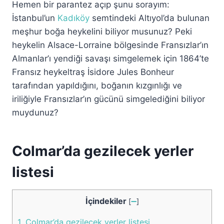
Hemen bir parantez açıp şunu sorayım:
İstanbul’un
Kadıköy
semtindeki Altıyol’da bulunan
meşhur boğa heykelini biliyor musunuz? Peki
heykelin Alsace-Lorraine bölgesinde Fransızlar’ın
Almanlar’ı yendiği savaşı simgelemek için 1864’te
Fransız heykeltraş İsidore Jules Bonheur
tarafından yapıldığını, boğanın kızgınlığı ve
iriliğiyle Fransızlar’ın gücünü simgelediğini biliyor
muydunuz?
Colmar’da gezilecek yerler
listesi
İçindekiler
[
➖
]
1.
Colmar’da gezilecek yerler listesi