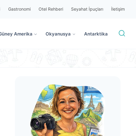
i
Gastronomi
Otel Rehberi
Seyahat İpuçları
İletişim
Güney Amerika
Okyanusya
Antarktika