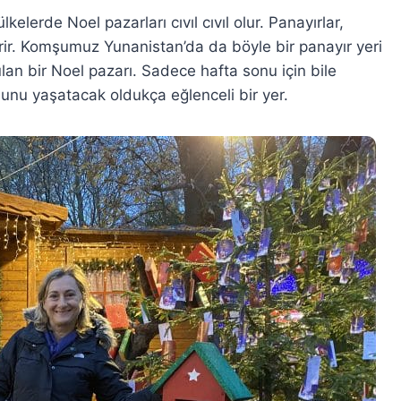
lerde Noel pazarları cıvıl cıvıl olur. Panayırlar,
rir. Komşumuz Yunanistan’da da böyle bir panayır yeri
n bir Noel pazarı. Sadece hafta sonu için bile
unu yaşatacak oldukça eğlenceli bir yer.