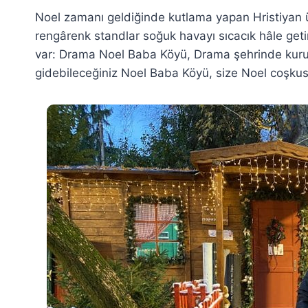
Noel zamanı geldiğinde kutlama yapan Hristiyan ülke
rengârenk standlar soğuk havayı sıcacık hâle geti
var: Drama Noel Baba Köyü, Drama şehrinde kurula
gidebileceğiniz Noel Baba Köyü, size Noel coşkus