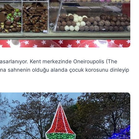
tasarlanıyor. Kent merkezinde Oneiroupolis (The
. Ana sahnenin olduğu alanda çocuk korosunu dinleyip