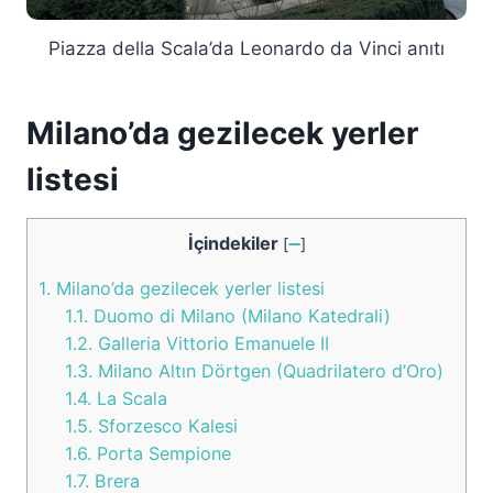
Piazza della Scala’da Leonardo da Vinci anıtı
Milano’da gezilecek yerler
listesi
İçindekiler
[
➖
]
1.
Milano’da gezilecek yerler listesi
1.1.
Duomo di Milano (Milano Katedrali)
1.2.
Galleria Vittorio Emanuele II
1.3.
Milano Altın Dörtgen (Quadrilatero d’Oro)
1.4.
La Scala
1.5.
Sforzesco Kalesi
1.6.
Porta Sempione
1.7.
Brera