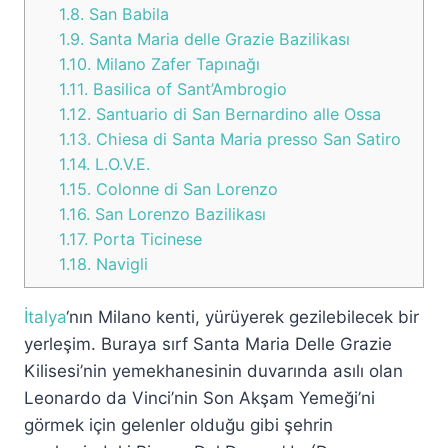
1.8.
San Babila
1.9.
Santa Maria delle Grazie Bazilikası
1.10.
Milano Zafer Tapınağı
1.11.
Basilica of Sant’Ambrogio
1.12.
Santuario di San Bernardino alle Ossa
1.13.
Chiesa di Santa Maria presso San Satiro
1.14.
L.O.V.E.
1.15.
Colonne di San Lorenzo
1.16.
San Lorenzo Bazilikası
1.17.
Porta Ticinese
1.18.
Navigli
İtalya
‘nın Milano kenti, yürüyerek gezilebilecek bir
yerleşim. Buraya sırf Santa Maria Delle Grazie
Kilisesi’nin yemekhanesinin duvarında asılı olan
Leonardo da Vinci’nin Son Akşam Yemeği’ni
görmek için gelenler olduğu gibi şehrin