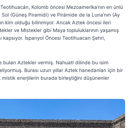
an Teotihuacán, Kolomb öncesi Mezoamerika’nın en ünlü
 Sol (Güneş Piramidi) ve Pirámide de la Luna’nın (Ay
ın kim olduğu bilinmiyor. Ancak Aztek öncesi ileri
otekler ve Mistekler gibi Maya topluluklarının yaşamış
nı kapsıyor. İspanyol Öncesi Teotihuacan Şehri,
e bulan Aztekler vermiş. Nahuatl dilinde bu isim
geliyormuş. Burası uzun yıllar Aztek hanedanları için bir
istik enerjilerin burada birleştiğini düşünenler