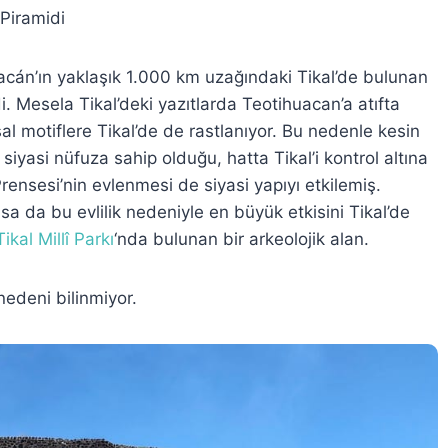
Piramidi
acán’ın yaklaşık 1.000 km uzağındaki Tikal’de bulunan
di. Mesela Tikal’deki yazıtlarda Teotihuacan’a atıfta
l motiflere Tikal’de de rastlanıyor. Bu nedenle kesin
iyasi nüfuza sahip olduğu, hatta Tikal’i kontrol altına
Prensesi’nin evlenmesi de siyasi yapıyı etkilemiş.
sa da bu evlilik nedeniyle en büyük etkisini Tikal’de
Tikal Millî Parkı
‘nda bulunan bir arkeolojik alan.
nedeni bilinmiyor.