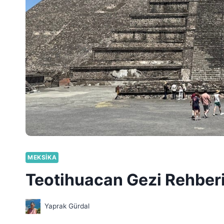
MEKSIKA
Teotihuacan Gezi Rehber
Yaprak Gürdal