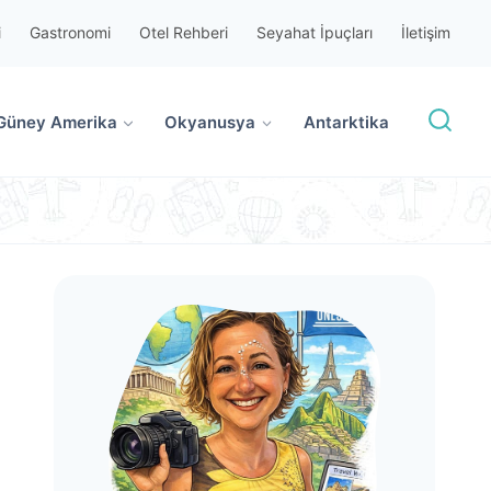
i
Gastronomi
Otel Rehberi
Seyahat İpuçları
İletişim
Güney Amerika
Okyanusya
Antarktika