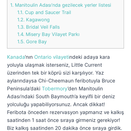
1.
Manitoulin Adası’nda gezilecek yerler listesi
1.1.
Cup and Saucer Trail
1.2.
Kagawong
1.3.
Bridal Veil Falls
1.4.
Misery Bay Vilayet Parkı
1.5.
Gore Bay
Kanada
‘nın
Ontario vilayeti
ndeki adaya kara
yoluyla ulaşmak isterseniz, Little Current
üzerinden tek bir köprü sizi karşılıyor. Yaz
aylarındaysa Chi-Cheemaun feribotuyla Bruce
Peninsula’daki
Tobermory
’den Manitoulin
Adası’ndaki South Baymouth’a keyifli bir deniz
yolculuğu yapabiliyorsunuz. Ancak dikkat!
Feribota önceden rezervasyon yapmanız ve kalkış
saatinden 1 saat önce sıraya girmeniz gerekiyor!
Biz kalkış saatinden 20 dakika önce sıraya girdik.