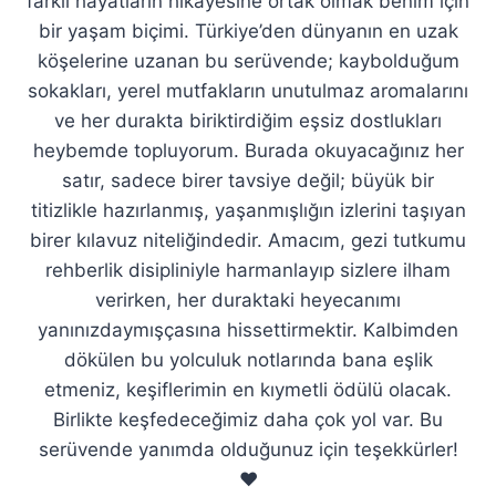
farklı hayatların hikâyesine ortak olmak benim için
bir yaşam biçimi. Türkiye’den dünyanın en uzak
köşelerine uzanan bu serüvende; kaybolduğum
sokakları, yerel mutfakların unutulmaz aromalarını
ve her durakta biriktirdiğim eşsiz dostlukları
heybemde topluyorum. Burada okuyacağınız her
satır, sadece birer tavsiye değil; büyük bir
titizlikle hazırlanmış, yaşanmışlığın izlerini taşıyan
birer kılavuz niteliğindedir. Amacım, gezi tutkumu
rehberlik disipliniyle harmanlayıp sizlere ilham
verirken, her duraktaki heyecanımı
yanınızdaymışçasına hissettirmektir. Kalbimden
dökülen bu yolculuk notlarında bana eşlik
etmeniz, keşiflerimin en kıymetli ödülü olacak.
Birlikte keşfedeceğimiz daha çok yol var. Bu
serüvende yanımda olduğunuz için teşekkürler!
❤️