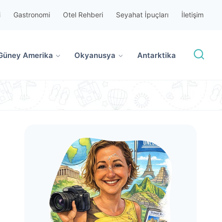
i
Gastronomi
Otel Rehberi
Seyahat İpuçları
İletişim
Güney Amerika
Okyanusya
Antarktika