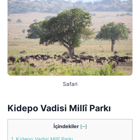
Safari
Kidepo Vadisi Millî Parkı
İçindekiler
[
➖
]
1.
Kidepo Vadisi Millî Parkı