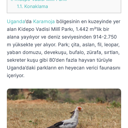
1.1.
Konaklama
Uganda
‘da
Karamoja
bölgesinin en kuzeyinde yer
alan Kidepo Vadisi Millî Parkı, 1.442 m²’lik bir
alana yayılıyor ve deniz seviyesinden 914-2.750
m yüksekte yer alıyor. Park; çita, aslan, fil, leopar,
yaban domuzu, devekuşu, bufalo, zürafa, sırtlan,
sekreter kuşu gibi 80’den fazla hayvan türüyle
Uganda’daki parkların en heyecan verici faunasını
içeriyor.