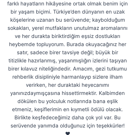
farklı hayatların hikâyesine ortak olmak benim için
bir yaşam biçimi. Türkiye’den dünyanın en uzak
köşelerine uzanan bu serüvende; kaybolduğum
sokakları, yerel mutfakların unutulmaz aromalarını
ve her durakta biriktirdiğim eşsiz dostlukları
heybemde topluyorum. Burada okuyacağınız her
satır, sadece birer tavsiye değil; büyük bir
titizlikle hazırlanmış, yaşanmışlığın izlerini taşıyan
birer kılavuz niteliğindedir. Amacım, gezi tutkumu
rehberlik disipliniyle harmanlayıp sizlere ilham
verirken, her duraktaki heyecanımı
yanınızdaymışçasına hissettirmektir. Kalbimden
dökülen bu yolculuk notlarında bana eşlik
etmeniz, keşiflerimin en kıymetli ödülü olacak.
Birlikte keşfedeceğimiz daha çok yol var. Bu
serüvende yanımda olduğunuz için teşekkürler!
❤️