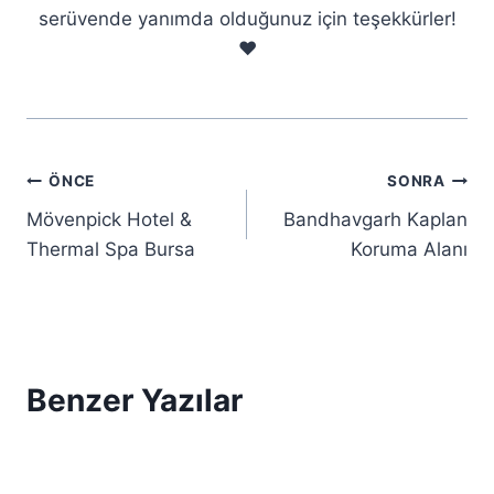
serüvende yanımda olduğunuz için teşekkürler!
❤️
Yazı
ÖNCE
SONRA
Mövenpick Hotel &
Bandhavgarh Kaplan
gezinmesi
Thermal Spa Bursa
Koruma Alanı
Benzer Yazılar