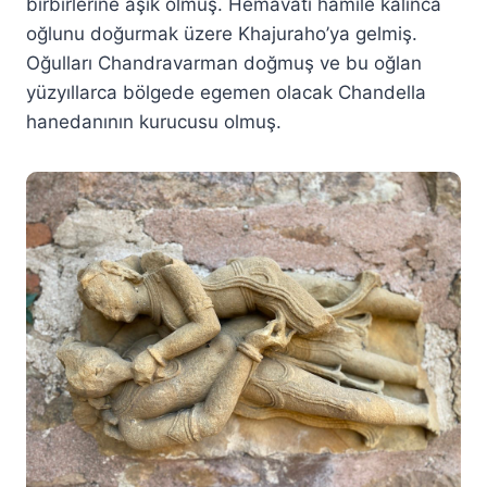
birbirlerine âşık olmuş. Hemavati hamile kalınca
oğlunu doğurmak üzere Khajuraho’ya gelmiş.
Oğulları Chandravarman doğmuş ve bu oğlan
yüzyıllarca bölgede egemen olacak Chandella
hanedanının kurucusu olmuş.