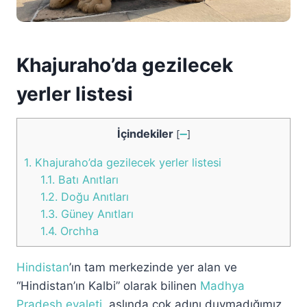
Khajuraho’da gezilecek
yerler listesi
İçindekiler
[
➖
]
1.
Khajuraho’da gezilecek yerler listesi
1.1.
Batı Anıtları
1.2.
Doğu Anıtları
1.3.
Güney Anıtları
1.4.
Orchha
Hindistan
’ın tam merkezinde yer alan ve
“Hindistan’ın Kalbi” olarak bilinen
Madhya
Pradesh eyaleti
, aslında çok adını duymadığımız