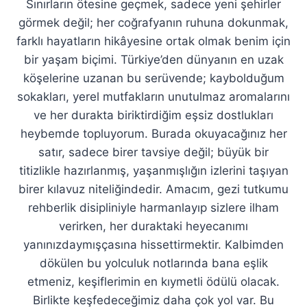
Sınırların ötesine geçmek, sadece yeni şehirler
görmek değil; her coğrafyanın ruhuna dokunmak,
farklı hayatların hikâyesine ortak olmak benim için
bir yaşam biçimi. Türkiye’den dünyanın en uzak
köşelerine uzanan bu serüvende; kaybolduğum
sokakları, yerel mutfakların unutulmaz aromalarını
ve her durakta biriktirdiğim eşsiz dostlukları
heybemde topluyorum. Burada okuyacağınız her
satır, sadece birer tavsiye değil; büyük bir
titizlikle hazırlanmış, yaşanmışlığın izlerini taşıyan
birer kılavuz niteliğindedir. Amacım, gezi tutkumu
rehberlik disipliniyle harmanlayıp sizlere ilham
verirken, her duraktaki heyecanımı
yanınızdaymışçasına hissettirmektir. Kalbimden
dökülen bu yolculuk notlarında bana eşlik
etmeniz, keşiflerimin en kıymetli ödülü olacak.
Birlikte keşfedeceğimiz daha çok yol var. Bu