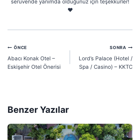
serüvende yanımda olduğunuz için teşekkürler!
❤️
Yazı
ÖNCE
SONRA
Abacı Konak Otel –
Lord’s Palace (Hotel /
gezinmesi
Eskişehir Otel Önerisi
Spa / Casino) – KKTC
Benzer Yazılar