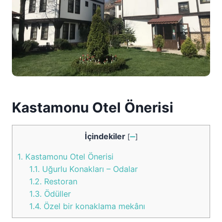
Kastamonu Otel Önerisi
İçindekiler
[
➖
]
1.
Kastamonu Otel Önerisi
1.1.
Uğurlu Konakları – Odalar
1.2.
Restoran
1.3.
Ödüller
1.4.
Özel bir konaklama mekânı