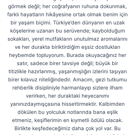
görmek değil; her coğrafyanın ruhuna dokunmak,
farklı hayatların hikâyesine ortak olmak benim için
bir yaşam biçimi. Türkiye’den dünyanın en uzak
köşelerine uzanan bu serüvende; kaybolduğum
sokakları, yerel mutfakların unutulmaz aromalarını
ve her durakta biriktirdiğim eşsiz dostlukları
heybemde topluyorum. Burada okuyacağınız her
satır, sadece birer tavsiye değil; büyük bir
titizlikle hazırlanmış, yaşanmışlığın izlerini taşıyan
birer kılavuz niteliğindedir. Amacım, gezi tutkumu
rehberlik disipliniyle harmanlayıp sizlere ilham
verirken, her duraktaki heyecanımı
yanınızdaymışçasına hissettirmektir. Kalbimden
dökülen bu yolculuk notlarında bana eşlik
etmeniz, keşiflerimin en kıymetli ödülü olacak.
Birlikte keşfedeceğimiz daha çok yol var. Bu