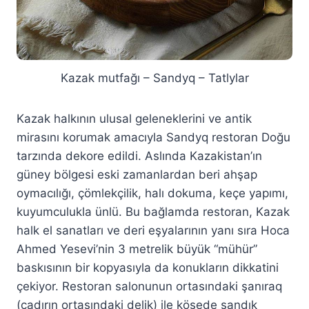
Kazak mutfağı – Sandyq – Tatlylar
Kazak halkının ulusal geleneklerini ve antik
mirasını korumak amacıyla Sandyq restoran Doğu
tarzında dekore edildi. Aslında Kazakistan’ın
güney bölgesi eski zamanlardan beri ahşap
oymacılığı, çömlekçilik, halı dokuma, keçe yapımı,
kuyumculukla ünlü. Bu bağlamda restoran, Kazak
halk el sanatları ve deri eşyalarının yanı sıra Hoca
Ahmed Yesevi’nin 3 metrelik büyük “mühür”
baskısının bir kopyasıyla da konukların dikkatini
çekiyor. Restoran salonunun ortasındaki şanıraq
(çadırın ortasındaki delik) ile köşede sandık