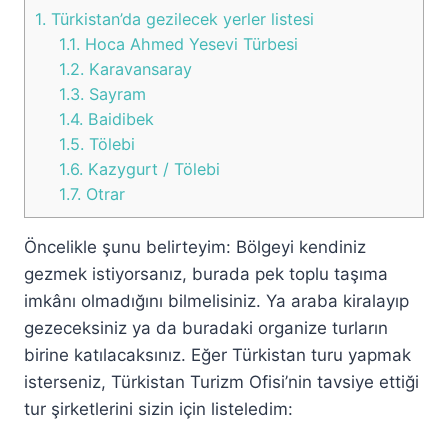
1.
Türkistan’da gezilecek yerler listesi
1.1.
Hoca Ahmed Yesevi Türbesi
1.2.
Karavansaray
1.3.
Sayram
1.4.
Baidibek
1.5.
Tölebi
1.6.
Kazygurt / Tölebi
1.7.
Otrar
Öncelikle şunu belirteyim: Bölgeyi kendiniz
gezmek istiyorsanız, burada pek toplu taşıma
imkânı olmadığını bilmelisiniz. Ya araba kiralayıp
gezeceksiniz ya da buradaki organize turların
birine katılacaksınız. Eğer Türkistan turu yapmak
isterseniz, Türkistan Turizm Ofisi’nin tavsiye ettiği
tur şirketlerini sizin için listeledim: