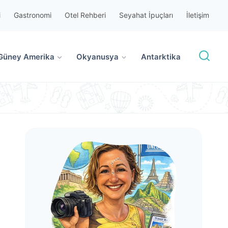
i
Gastronomi
Otel Rehberi
Seyahat İpuçları
İletişim
Güney Amerika
Okyanusya
Antarktika