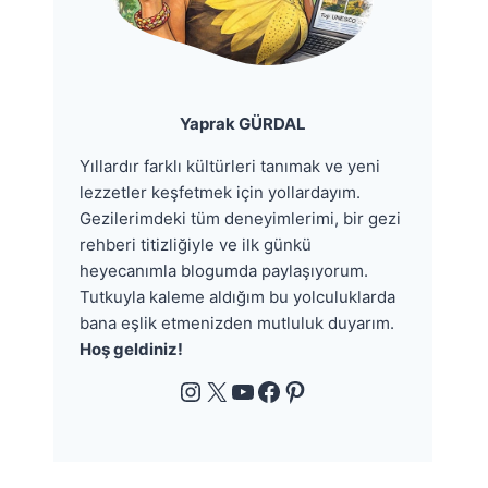
Yaprak GÜRDAL
Yıllardır farklı kültürleri tanımak ve yeni
lezzetler keşfetmek için yollardayım.
Gezilerimdeki tüm deneyimlerimi, bir gezi
rehberi titizliğiyle ve ilk günkü
heyecanımla blogumda paylaşıyorum.
Tutkuyla kaleme aldığım bu yolculuklarda
bana eşlik etmenizden mutluluk duyarım.
Hoş geldiniz!
Instagram
X
YouTube
Facebook
Pinterest