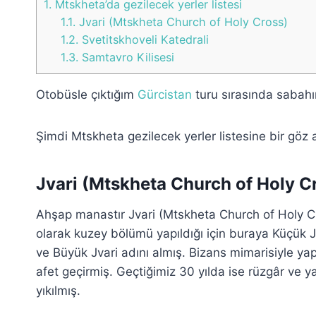
1.
Mtskheta’da gezilecek yerler listesi
1.1.
Jvari (Mtskheta Church of Holy Cross)
1.2.
Svetitskhoveli Katedrali
1.3.
Samtavro Kilisesi
Otobüsle çıktığım
Gürcistan
turu sırasında sabahı
Şimdi Mtskheta gezilecek yerler listesine bir göz 
Jvari (Mtskheta Church of Holy C
Ahşap manastır Jvari (Mtskheta Church of Holy Cro
olarak kuzey bölümü yapıldığı için buraya Küçük J
ve Büyük Jvari adını almış. Bizans mimarisiyle yap
afet geçirmiş. Geçtiğimiz 30 yılda ise rüzgâr ve 
yıkılmış.