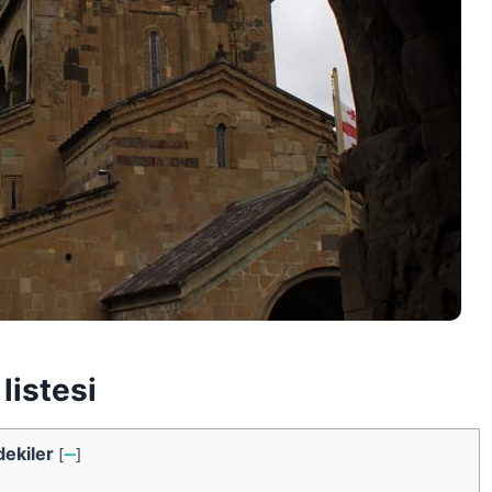
listesi
dekiler
[
➖
]