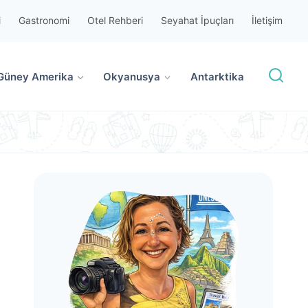
i
Gastronomi
Otel Rehberi
Seyahat İpuçları
İletişim
Güney Amerika
Okyanusya
Antarktika