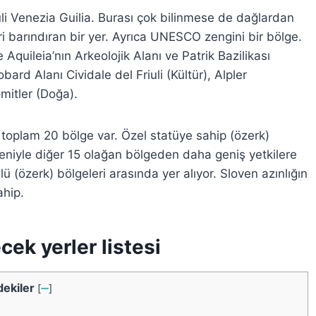
iuli Venezia Guilia. Burası çok bilinmese de dağlardan
ri barındıran bir yer. Ayrıca UNESCO zengini bir bölge.
Aquileia’nın Arkeolojik Alanı ve Patrik Bazilikası
ard Alanı Cividale del Friuli (Kültür), Alpler
omitler (Doğa).
re toplam 20 bölge var. Özel statüye sahip (özerk)
 nedeniyle diğer 15 olağan bölgeden daha geniş yetkilere
ülü (özerk) bölgeleri arasında yer alıyor. Sloven azınlığın
ahip.
cek yerler listesi
dekiler
[
➖
]