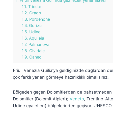
1.
Friuli Venezia Guilia’da gezilecek yerler listesi
1.1.
Trieste
1.2.
Grado
1.3.
Pordenone
1.4.
Gorizia
1.5.
Udine
1.6.
Aquileia
1.7.
Palmanova
1.8.
Cividale
1.9.
Caneo
Friuli Venezia Guilia’ya geldiğinizde dağlardan de
çok farklı yerleri görmeye hazırlıklıklı olmalısınız.
Bölgeden geçen Dolomitler’den de bahsetmeden 
Dolomitler (Dolomit Alpleri);
Veneto
, Trentino-Alt
Udine eyaletleri) bölgelerinden geçiyor. UNESCO D