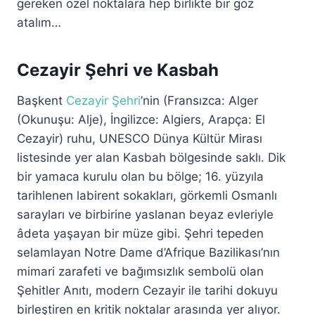
gereken özel noktalara hep birlikte bir göz
atalım…
Cezayir Şehri ve Kasbah
Başkent
Cezayir Şehri
’nin (Fransızca: Alger
(Okunuşu: Alje), İngilizce: Algiers, Arapça: El
Cezayir) ruhu, UNESCO Dünya Kültür Mirası
listesinde yer alan Kasbah bölgesinde saklı. Dik
bir yamaca kurulu olan bu bölge; 16. yüzyıla
tarihlenen labirent sokakları, görkemli Osmanlı
sarayları ve birbirine yaslanan beyaz evleriyle
âdeta yaşayan bir müze gibi. Şehri tepeden
selamlayan Notre Dame d’Afrique Bazilikası’nın
mimari zarafeti ve bağımsızlık sembolü olan
Şehitler Anıtı, modern Cezayir ile tarihi dokuyu
birleştiren en kritik noktalar arasında yer alıyor.