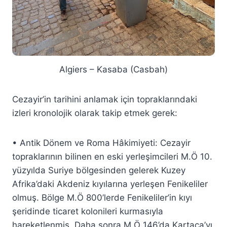
Algiers – Kasaba (Casbah)
Cezayir’in tarihini anlamak için topraklarındaki
izleri kronolojik olarak takip etmek gerek:
• Antik Dönem ve Roma Hâkimiyeti: Cezayir
topraklarının bilinen en eski yerleşimcileri M.Ö 10.
yüzyılda Suriye bölgesinden gelerek Kuzey
Afrika’daki Akdeniz kıyılarına yerleşen Fenikeliler
olmuş. Bölge M.Ö 800’lerde Fenikeliler’in kıyı
şeridinde ticaret kolonileri kurmasıyla
hareketlenmiş. Daha sonra M.Ö 146’da Kartaca’yı