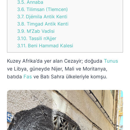
3.5.
Annaba
3.6.
Tilimsan (Tlemcen)
3.7.
Djémila Antik Kenti
3.8.
Timgad Antik Kenti
3.9.
M’Zab Vadisi
3.10.
Tassili n’Ajjer
3.11.
Beni Hammad Kalesi
Kuzey Afrika’da yer alan Cezayir; doğuda
Tunus
ve Libya, güneyde Nijer, Mali ve Moritanya,
batıda
Fas
ve Batı Sahra ülkeleriyle komşu.