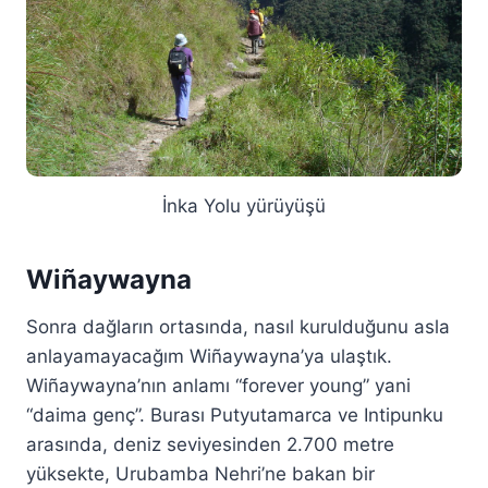
İnka Yolu yürüyüşü
Wiñaywayna
Sonra dağların ortasında, nasıl kurulduğunu asla
anlayamayacağım Wiñaywayna’ya ulaştık.
Wiñaywayna’nın anlamı “forever young” yani
“daima genç”. Burası Putyutamarca ve Intipunku
arasında, deniz seviyesinden 2.700 metre
yüksekte, Urubamba Nehri’ne bakan bir