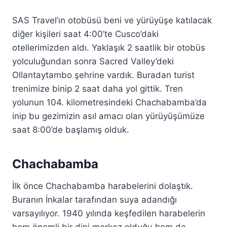
SAS Travel’ın otobüsü beni ve yürüyüşe katılacak
diğer kişileri saat 4:00’te Cusco’daki
otellerimizden aldı. Yaklaşık 2 saatlik bir otobüs
yolculuğundan sonra Sacred Valley’deki
Ollantaytambo şehrine vardık. Buradan turist
trenimize binip 2 saat daha yol gittik. Tren
yolunun 104. kilometresindeki Chachabamba’da
inip bu gezimizin asıl amacı olan yürüyüşümüze
saat 8:00’de başlamış olduk.
Chachabamba
İlk önce Chachabamba harabelerini dolaştık.
Buranın İnkalar tarafından suya adandığı
varsayılıyor. 1940 yılında keşfedilen harabelerin
hem önemli bir dini merkez olduğu hem de