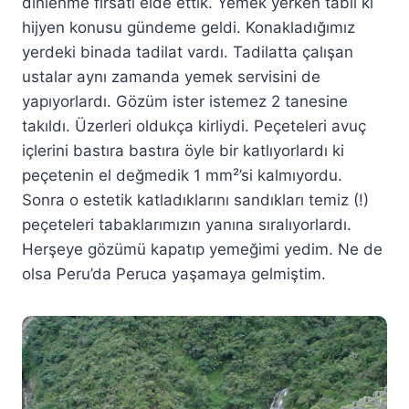
dinlenme fırsatı elde ettik. Yemek yerken tabii ki
hijyen konusu gündeme geldi. Konakladığımız
yerdeki binada tadilat vardı. Tadilatta çalışan
ustalar aynı zamanda yemek servisini de
yapıyorlardı. Gözüm ister istemez 2 tanesine
takıldı. Üzerleri oldukça kirliydi. Peçeteleri avuç
içlerini bastıra bastıra öyle bir katlıyorlardı ki
peçetenin el değmedik 1 mm²’si kalmıyordu.
Sonra o estetik katladıklarını sandıkları temiz (!)
peçeteleri tabaklarımızın yanına sıralıyorlardı.
Herşeye gözümü kapatıp yemeğimi yedim. Ne de
olsa Peru’da Peruca yaşamaya gelmiştim.