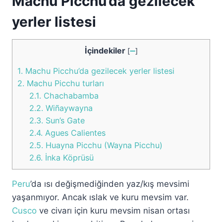
Machu Picchu’da gezilecek
yerler listesi
İçindekiler
[
➖
]
1.
Machu Picchu’da gezilecek yerler listesi
2.
Machu Picchu turları
2.1.
Chachabamba
2.2.
Wiñaywayna
2.3.
Sun’s Gate
2.4.
Agues Calientes
2.5.
Huayna Picchu (Wayna Picchu)
2.6.
İnka Köprüsü
Peru
’da ısı değişmediğinden yaz/kış mevsimi
yaşanmıyor. Ancak ıslak ve kuru mevsim var.
Cusco
ve civarı için kuru mevsim nisan ortası