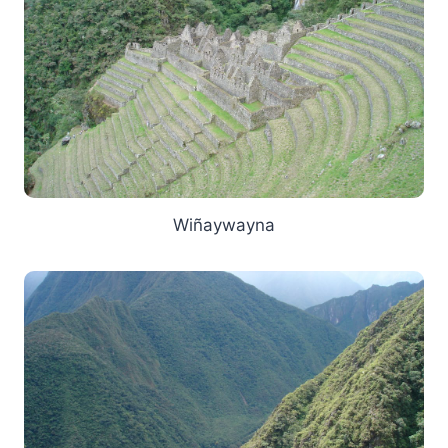
Wiñaywayna