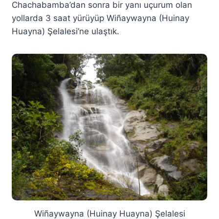
Chachabamba’dan sonra bir yanı uçurum olan
yollarda 3 saat yürüyüp Wiñaywayna (Huinay
Huayna) Şelalesi’ne ulaştık.
Wiñaywayna (Huinay Huayna) Şelalesi