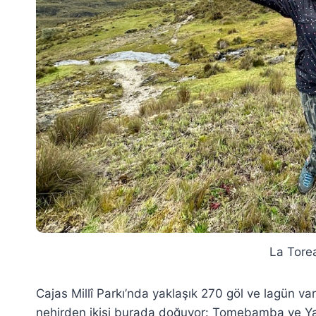
La Torea
Cajas Millî Parkı’nda yaklaşık 270 göl ve lagün 
nehirden ikisi burada doğuyor: Tomebamba ve Yan