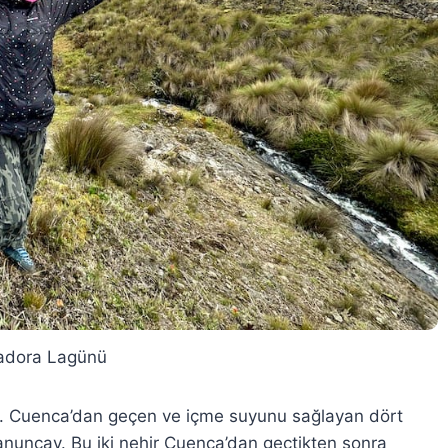
dora Lagünü
var. Cuenca’dan geçen ve içme suyunu sağlayan dört
uncay. Bu iki nehir Cuenca’dan geçtikten sonra