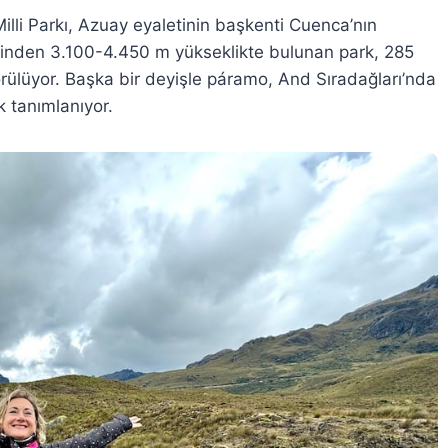
illi Parkı, Azuay eyaletinin başkenti Cuenca’nın
esinden 3.100-4.450 m yükseklikte bulunan park, 285
örülüyor. Başka bir deyişle páramo, And Sıradağları’nda
k tanımlanıyor.