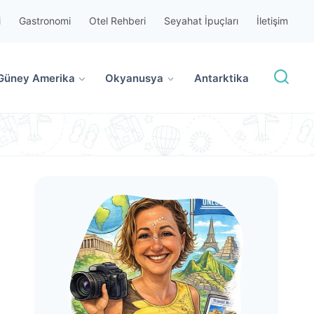
i
Gastronomi
Otel Rehberi
Seyahat İpuçları
İletişim
Güney Amerika
Okyanusya
Antarktika