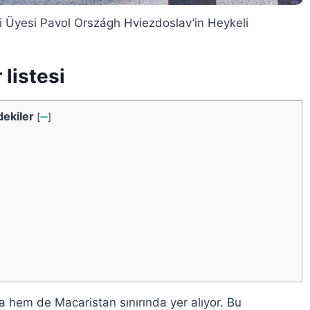
si Üyesi Pavol Országh Hviezdoslav’in Heykeli
 listesi
dekiler
[
➖
]
a hem de Macaristan sınırında yer alıyor. Bu