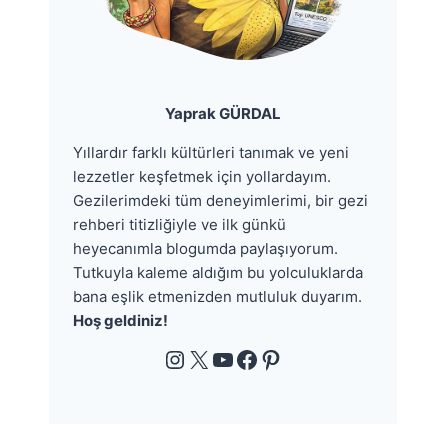
Yaprak GÜRDAL
Yıllardır farklı kültürleri tanımak ve yeni
lezzetler keşfetmek için yollardayım.
Gezilerimdeki tüm deneyimlerimi, bir gezi
rehberi titizliğiyle ve ilk günkü
heyecanımla blogumda paylaşıyorum.
Tutkuyla kaleme aldığım bu yolculuklarda
bana eşlik etmenizden mutluluk duyarım.
Hoş geldiniz!
Instagram
X
YouTube
Facebook
Pinterest