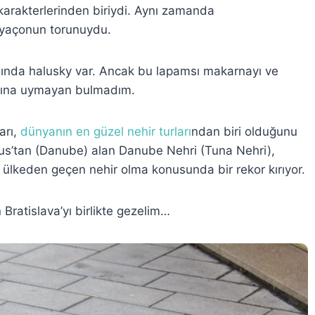
i karakterlerinden biriydi. Aynı zamanda
lyaçonun torunuydu.
sında halusky var. Ancak bu lapamsı makarnayı ve
dına uymayan bulmadım.
arı,
dünyanın en güzel nehir turları
ndan biri olduğunu
ius’tan (Danube) alan Danube Nehri (Tuna Nehri),
ülkeden geçen nehir olma konusunda bir rekor kırıyor.
Bratislava’yı birlikte gezelim…