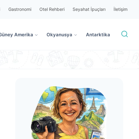
i
Gastronomi
Otel Rehberi
Seyahat İpuçları
İletişim
Güney Amerika
Okyanusya
Antarktika