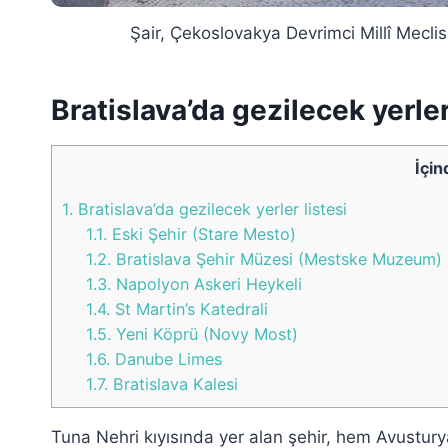
Şair, Çekoslovakya Devrimci Millî Mecli
Bratislava’da gezilecek yerler
İçin
1.
Bratislava’da gezilecek yerler listesi
1.1.
Eski Şehir (Stare Mesto)
1.2.
Bratislava Şehir Müzesi (Mestske Muzeum)
1.3.
Napolyon Askeri Heykeli
1.4.
St Martin’s Katedrali
1.5.
Yeni Köprü (Novy Most)
1.6.
Danube Limes
1.7.
Bratislava Kalesi
Tuna Nehri kıyısında yer alan şehir, hem Avustury