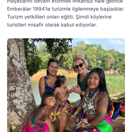
Hayatlarını devam ettirmek imkânsız hâle gelince
Emberálar 1994’te turizmle ilgilenmeye başladılar.
Turizm yetkilileri onları eğitti. Şimdi köylerine
turistleri misafir olarak kabul ediyorlar.