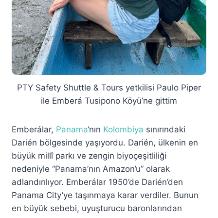
PTY Safety Shuttle & Tours yetkilisi Paulo Piper
ile Emberá Tusipono Köyü’ne gittim
Emberálar,
Panama
‘nın
Kolombiya
sınırındaki
Darién bölgesinde yaşıyordu. Darién, ülkenin en
büyük millî parkı ve zengin biyoçeşitliliği
nedeniyle “Panama’nın Amazon’u” olarak
adlandırılıyor. Emberálar 1950’de Darién’den
Panama City’ye taşınmaya karar verdiler. Bunun
en büyük sebebi, uyuşturucu baronlarından