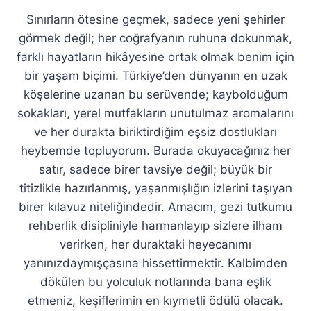
Sınırların ötesine geçmek, sadece yeni şehirler
görmek değil; her coğrafyanın ruhuna dokunmak,
farklı hayatların hikâyesine ortak olmak benim için
bir yaşam biçimi. Türkiye’den dünyanın en uzak
köşelerine uzanan bu serüvende; kaybolduğum
sokakları, yerel mutfakların unutulmaz aromalarını
ve her durakta biriktirdiğim eşsiz dostlukları
heybemde topluyorum. Burada okuyacağınız her
satır, sadece birer tavsiye değil; büyük bir
titizlikle hazırlanmış, yaşanmışlığın izlerini taşıyan
birer kılavuz niteliğindedir. Amacım, gezi tutkumu
rehberlik disipliniyle harmanlayıp sizlere ilham
verirken, her duraktaki heyecanımı
yanınızdaymışçasına hissettirmektir. Kalbimden
dökülen bu yolculuk notlarında bana eşlik
etmeniz, keşiflerimin en kıymetli ödülü olacak.