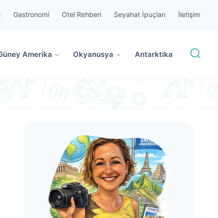
i
Gastronomi
Otel Rehberi
Seyahat İpuçları
İletişim
Güney Amerika
Okyanusya
Antarktika