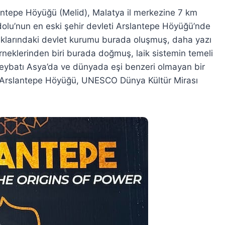
lantepe Höyüğü (Melid), Malatya il merkezine 7 km
adolu’nun en eski şehir devleti Arslantepe Höyüğü’nde
larındaki devlet kurumu burada oluşmuş, daha yazı
rneklerinden biri burada doğmuş, laik sistemin temeli
üneybatı Asya’da ve dünyada eşi benzeri olmayan bir
r. Arslantepe Höyüğü, UNESCO Dünya Kültür Mirası