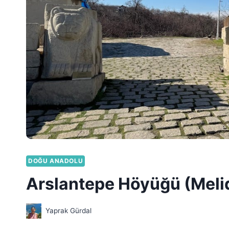
DOĞU ANADOLU
Arslantepe Höyüğü (Meli
Yaprak Gürdal